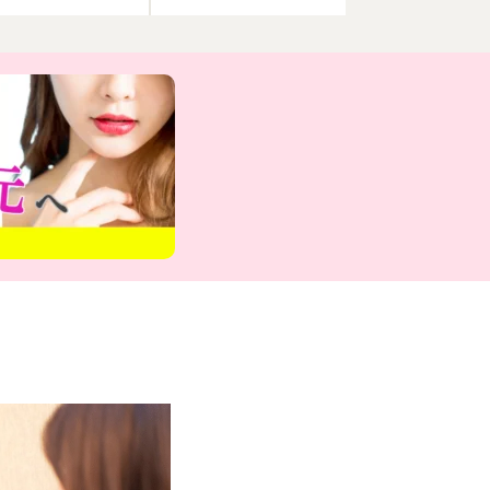
マイル矯正
根管治療(歯内療法)