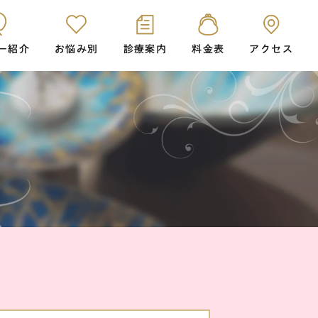
ー紹介
お悩み別
診療案内
料金表
アクセス
歯科
シュアスマイル矯正
根管治療(歯内療法)
トメイク