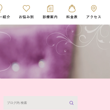
ー紹介
お悩み別
診療案内
料金表
アクセス
歯科
シュアスマイル矯正
根管治療(歯内療法)
トメイク