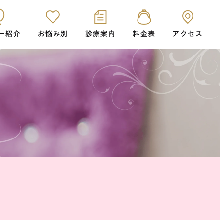
ー紹介
お悩み別
診療案内
料金表
アクセス
歯科
シュアスマイル矯正
根管治療(歯内療法)
トメイク